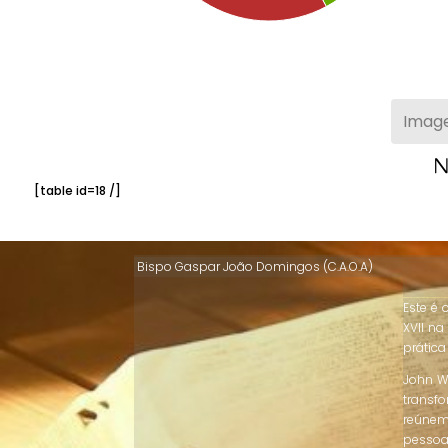
Imag
[table id=18 /]
Bispo Gaspar João Domingos (C.A.O.A)
Este é 
XVII na
prática
John W
transf
reúnem
pessoas