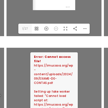
1/27
Error: Cannot access
file!
https://imucaoa.org/wp
-
content/uploads/2024/
09/EXAME-DE-
CONTAS.pdf
Setting up fake worker
failed: "Cannot load
script at:
https://imucaoa.org/wp