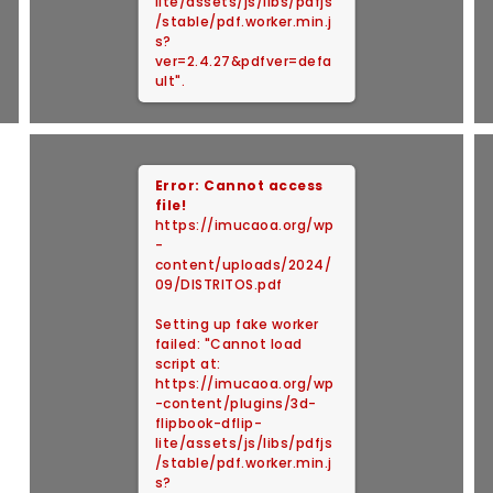
lite/assets/js/libs/pdfjs
/stable/pdf.worker.min.j
s?
ver=2.4.27&pdfver=defa
ult".
Error: Cannot access
file!
https://imucaoa.org/wp
-
content/uploads/2024/
09/DISTRITOS.pdf
Setting up fake worker
failed: "Cannot load
script at:
https://imucaoa.org/wp
-content/plugins/3d-
flipbook-dflip-
lite/assets/js/libs/pdfjs
/stable/pdf.worker.min.j
s?