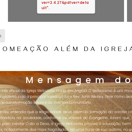
ver=2.4.27&pdfver=defa
ult".
e
NOMEAÇÃO ALÉM DA IGREJ
Mensagem do
o site oficial da Igreja Metodista Unida em Angola. O Metodismo é um mo
 Inglaterra, cuja a principal liderança foi o Rev. John Wesley. Teve como de
 de transformação social e da vivência comunitária.
esley entendia que a religiosidade deve, além da formação do caráter c
ormadora na sociedade, conforme os valores do Evangelho. Assim que,
 para prestar Culto a Deus, a Igreja Metodista prioriza a educação, b
, notadamente das mais fragilizadas. Há uma frase de sua autoria, na q