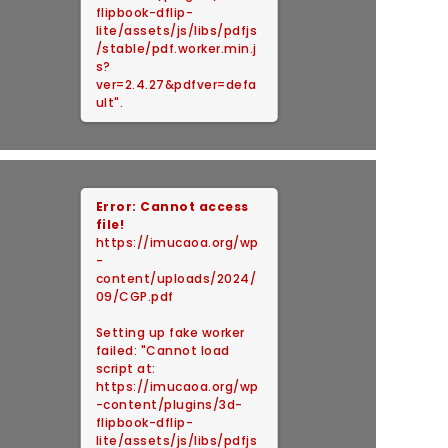
flipbook-dflip-
lite/assets/js/libs/pdfjs
/stable/pdf.worker.min.j
s?
ver=2.4.27&pdfver=defa
ult".
Error: Cannot access
file!
https://imucaoa.org/wp
-
content/uploads/2024/
09/CGP.pdf
Setting up fake worker
failed: "Cannot load
script at:
https://imucaoa.org/wp
-content/plugins/3d-
flipbook-dflip-
lite/assets/js/libs/pdfjs