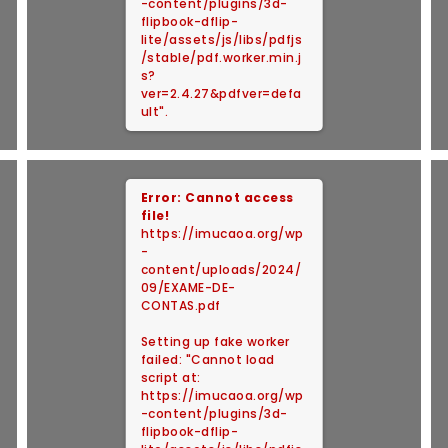
-content/plugins/3d-
flipbook-dflip-
lite/assets/js/libs/pdfjs
/stable/pdf.worker.min.j
s?
ver=2.4.27&pdfver=defa
ult".
Error: Cannot access
file!
https://imucaoa.org/wp
-
content/uploads/2024/
09/EXAME-DE-
CONTAS.pdf
Setting up fake worker
failed: "Cannot load
script at:
https://imucaoa.org/wp
-content/plugins/3d-
flipbook-dflip-