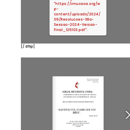
"https://imucaoa.org/w
p-
content/uploads/2024/
09/Resolucoes-38a-
Sessao-2024-Versao-
Final_125103.pdf".
[/ dflip]