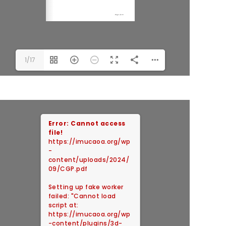
1/17
Error: Cannot access
file!
https://imucaoa.org/wp
-
content/uploads/2024/
09/CGP.pdf
Setting up fake worker
failed: "Cannot load
script at:
https://imucaoa.org/wp
-content/plugins/3d-