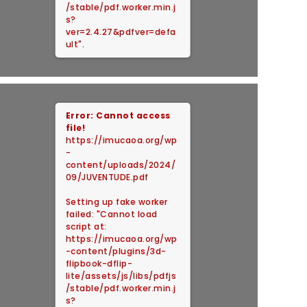
/stable/pdf.worker.min.j
s?
ver=2.4.27&pdfver=defa
ult".
Error: Cannot access
file!
https://imucaoa.org/wp
-
content/uploads/2024/
09/JUVENTUDE.pdf
Setting up fake worker
failed: "Cannot load
script at:
https://imucaoa.org/wp
-content/plugins/3d-
flipbook-dflip-
lite/assets/js/libs/pdfjs
/stable/pdf.worker.min.j
s?