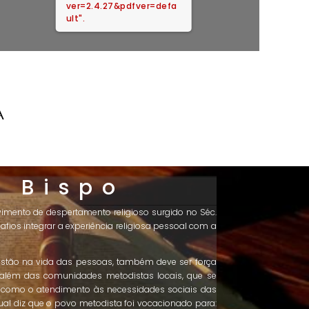
ver=2.4.27&pdfver=defa
ult".
A
 Bispo
vimento de despertamento religioso surgido no Séc.
safios integrar a experiência religiosa pessoal com a
ristão na vida das pessoas, também deve ser força
 além das comunidades metodistas locais, que se
em como o atendimento às necessidades sociais das
ual diz que o povo metodista foi vocacionado para: